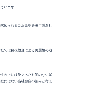
しています
が求められるゴム金型を長年製造し
当社では目視検査による美麗性の追
麗性向上には決まった対策のない試
他社にはない当社独自の強みと考え