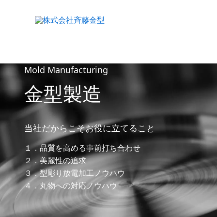
内
容
を
ス
キ
ッ
Mold Manufacturing
プ
金型製造
当社だからこそお役に立てること
１．品質を高める事前打ち合わせ
２．美麗性の追求
３．型彫り放電加工ノウハウ
４．丸物への対応ノウハウ