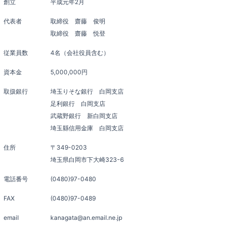
創立
平成元年2月
代表者
取締役 齋藤 俊明
取締役 齋藤 悦登
従業員数
4名（会社役員含む）
資本金
5,000,000円
取扱銀行
埼玉りそな銀行 白岡支店
足利銀行 白岡支店
武蔵野銀行 新白岡支店
埼玉縣信用金庫 白岡支店
住所
〒349-0203
埼玉県白岡市下大崎323-6
電話番号
(0480)97-0480
FAX
(0480)97-0489
email
kanagata@an.email.ne.jp