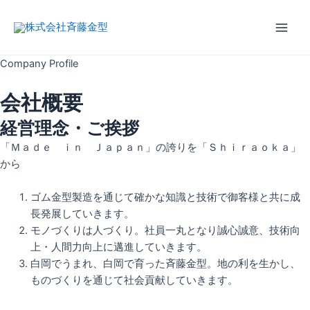
内
Main
容
Men
を
ス
Company Profile
キ
ッ
会社概要
プ
経営理念・ご挨拶
「Ｍａｄｅ ｉｎ Ｊａｐａｎ」の誇りを「Ｓｈｉｒａｏｋａ」
から
ゴム金型製造を通じて確かな知識と技術で御客様と共に成
長発展していきます。
モノづくりは人づくり。社員一丸となり誠心誠意、技術向
上・人間力向上に邁進していきます。
白岡でうまれ、白岡で育った斉藤金型。地の利を生かし、
ものづくりを通じて社会貢献していきます。