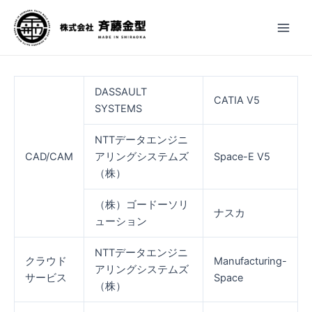
内
Main
容
Men
を
ス
キ
ッ
DASSAULT
CATIA V5
プ
SYSTEMS
NTTデータエンジニ
CAD/CAM
アリングシステムズ
Space-E V5
（株）
（株）ゴードーソリ
ナスカ
ューション
NTTデータエンジニ
クラウド
Manufacturing-
アリングシステムズ
サービス
Space
（株）